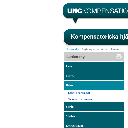
Här är du:
Ungkompensation.se
-
Räkna
Länkmeny
Läsa
Skriva
Räkna
Lässtöd när räknar
Skrivstöd när räknar
Språk
Studier
Koncentration