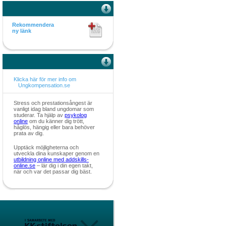
Rekommendera
ny länk
Klicka här för mer info om
Ungkompensation.se
Stress och prestationsångest är
vanligt idag bland ungdomar som
studerar. Ta hjälp av
psykolog
online
om du känner dig trött,
håglös, hängig eller bara behöver
prata av dig.
Upptäck möjligheterna och
utveckla dina kunskaper genom en
utbildning online med addskills-
online.se
– lär dig i din egen takt,
när och var det passar dig bäst.