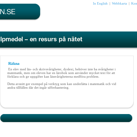
In English
|
Webbkarta
|
Kon
Räkna
En elev med läs- och skrivsvårigheter, dyslexi, behöver inte ha svårigheter i
matematik, men om eleven har en lärobok som använder mycket text för att
förklara och ge uppgifter kan lässvårigheterna medföra problem.
Detta avsnitt ger exempel på verktyg som kan underlätta i matematik och vid
andra tillfällen där det ingår sifferhantering.