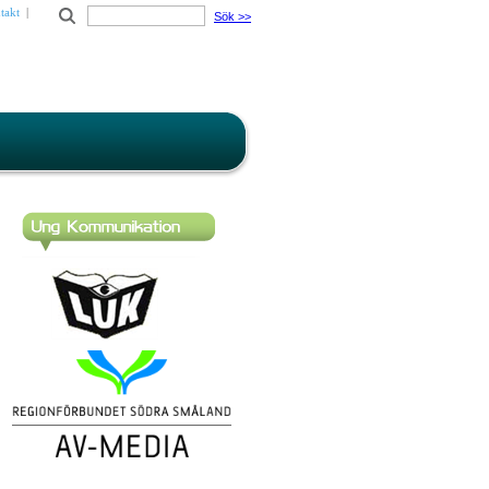
takt
|
Sök
>>