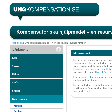
Här är du:
Ungkompensation.se
-
Koncentration
-
Koncentration
Länkmeny
I klassrummet
Läsa
En tal- eller samtalsförstärkare ka
klassrummet. En talförstärkare är e
koncentrera ljud. Störande bakgr
Skriva
förstärks. Den kan som
HearIT
be
hörlurar, eller som
HearIT All,
bes
Räkna
Iris Linkx
och
Gullows förlag
säl
sändare och mottagare.
Språk
En talförstärkare som heter
Comfo
av Allmänna Arvsfonden. Det fin
Studier
kan laddas ned.
Koncentration
Motorik
Struktur